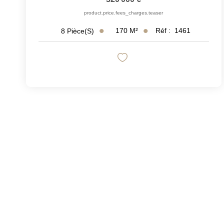
product.price.fees_charges.teaser
170
M²
Réf :
1461
8
Pièce(s)