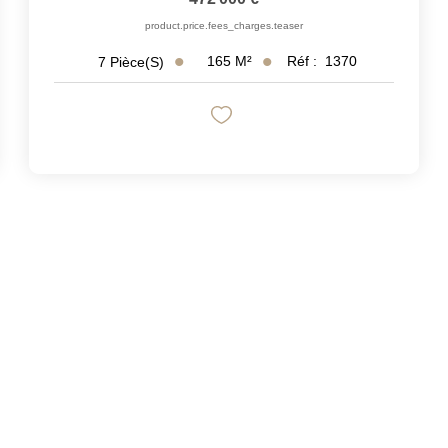
product.price.fees_charges.teaser
165
M²
Réf :
1370
7
Pièce(s)