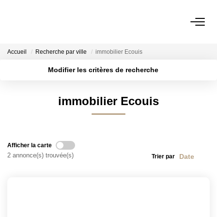
Accueil
Recherche par ville
immobilier Ecouis
Modifier les critères de recherche
ACHETER
Localisation
Type de transaction
Surface min
immobilier Ecouis
Type de bien
LOUER
Plus de critères
Budget max
VENDRE
Créer une alerte
Afficher la carte
Estimer
2 annonce(s) trouvée(s)
Trier par
Biens Vendus
L'AGENCE