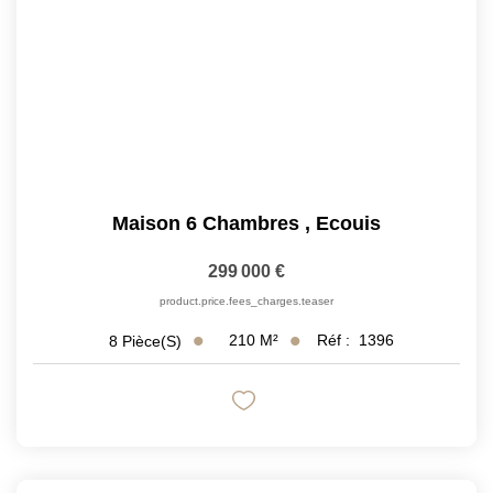
CONTACT
Maison 6 Chambres
,
Ecouis
299 000 €
product.price.fees_charges.teaser
210
M²
Réf :
1396
8
Pièce(s)