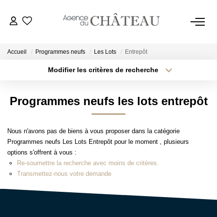
Accueil
Programmes neufs
Les Lots
Entrepôt
Modifier les critères de recherche
Type de transaction
Localisation
Acheter
Localisation
ACHETER
Programmes neufs les lots entrepôt
Type de bien
Sélectionnez...
Surface min
LOUER
Nous n'avons pas de biens à vous proposer dans la catégorie
Plus de critères
Budget max
Programmes neufs Les Lots Entrepôt pour le moment , plusieurs
VENDRE
options s'offrent à vous :
Créer une alerte
Re-soumettre la recherche avec moins de critères.
Transmettez-nous votre demande
Estimer
Biens Vendus