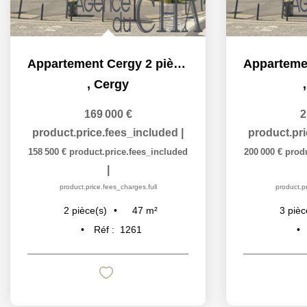
Appartement Cergy 2 pièces 46.51 m2
,
Cergy
169 000 €
2
product.price.fees_included
|
product.pr
158 500 €
product.price.fees_included
200 000 €
prod
|
product.price.fees_charges.full
product.pr
47
m²
2
pièce(s)
3
pièc
Réf :
1261