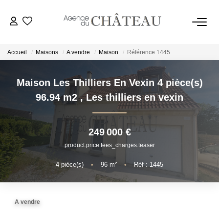
Accueil
Maisons
A vendre
Maison
Référence 1445
Maison Les Thilliers En Vexin 4 pièce(s)
ACHETER
96.94 m2
,
Les thilliers en vexin
LOUER
249 000 €
product.price.fees_charges.teaser
VENDRE
4
pièce(s)
•
96
m²
•
Réf : 1445
Estimer
Biens Vendus
A vendre