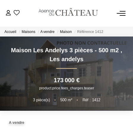
Accueil
Maisons
A vendre
Maison
Référence 1412
Maison Les Andelys 3 pièces - 500 m2
,
ACHETER
Les andelys
LOUER
173 000 €
product.price.fees_charges.teaser
VENDRE
3
pièce(s)
•
500
m²
•
Réf : 1412
Estimer
Biens Vendus
A vendre