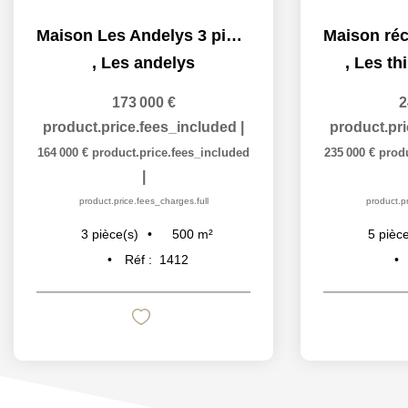
Maison Les Andelys 3 pièces - 500 m2
,
Les andelys
,
Les thi
173 000 €
2
product.price.fees_included
|
product.pr
164 000 €
product.price.fees_included
235 000 €
prod
|
product.price.fees_charges.full
product.pr
500
m²
3
pièce(s)
5
pièce
Réf :
1412