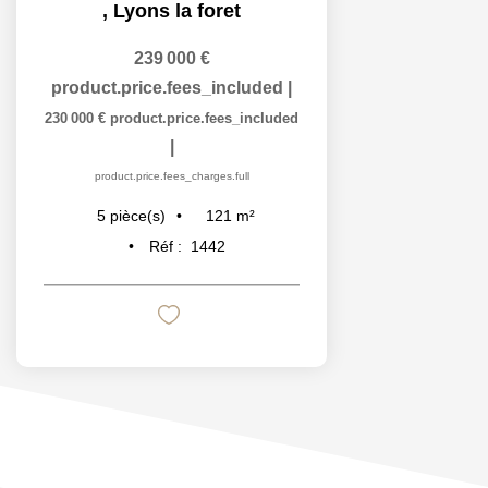
,
Lyons la foret
239 000 €
product.price.fees_included
|
230 000 €
product.price.fees_included
|
product.price.fees_charges.full
121
m²
5
pièce(s)
Réf :
1442