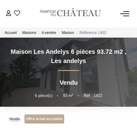
Accueil
Maisons
A vendre
Maison
Référence 1402
Maison Les Andelys 6 pièces 93.72 m2
,
ACHETER
Les andelys
LOUER
Vendu
VENDRE
6
pièce(s)
•
93
m²
•
Réf : 1402
Estimer
Vendu
Offre achat acceptée
Biens Vendus