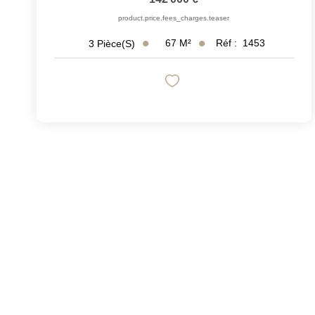
product.price.fees_charges.teaser
67
M²
Réf :
1453
3
Pièce(s)