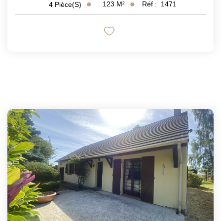
123
M²
Réf :
1471
4
Pièce(s)