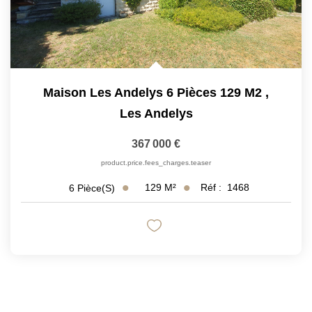
Maison Les Andelys 6 Pièces 129 M2
,
Les Andelys
367 000 €
product.price.fees_charges.teaser
129
M²
Réf :
1468
6
Pièce(s)