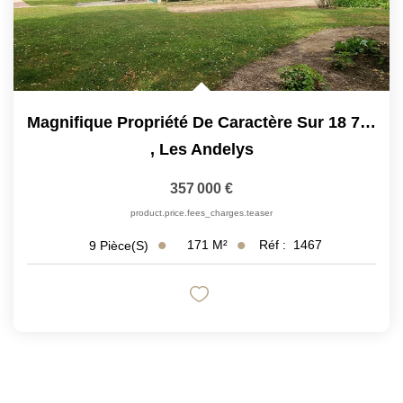
Magnifique Propriété De Caractère Sur 18 750 M²
,
Les Andelys
357 000 €
product.price.fees_charges.teaser
171
M²
Réf :
1467
9
Pièce(s)