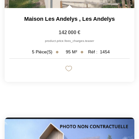
Maison Les Andelys
,
Les Andelys
142 000 €
product.price.fees_charges.teaser
95
M²
Réf :
1454
5
Pièce(s)