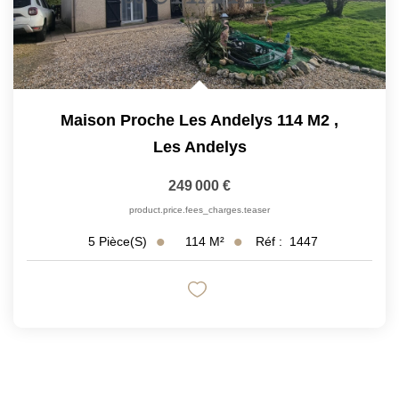
Maison Proche Les Andelys 114 M2
,
Les Andelys
249 000 €
product.price.fees_charges.teaser
114
M²
Réf :
1447
5
Pièce(s)