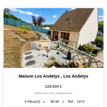
Maison Les Andelys
,
Les Andelys
229 000 €
product.price.fees_charges.teaser
80
M²
Réf :
1474
5
Pièce(s)