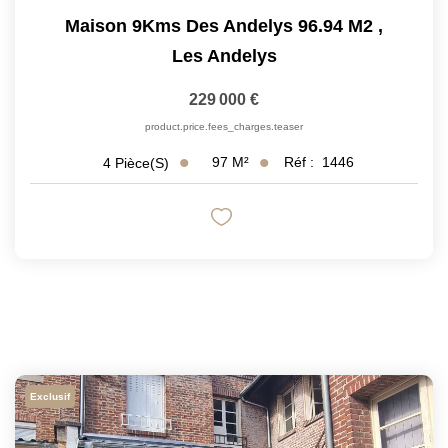
Maison 9Kms Des Andelys 96.94 M2
,
Les Andelys
229 000 €
product.price.fees_charges.teaser
97
M²
Réf :
1446
4
Pièce(s)
Exclusif