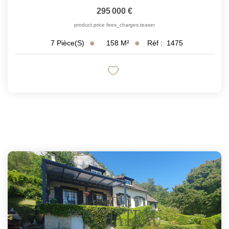
295 000 €
product.price.fees_charges.teaser
158
M²
Réf :
1475
7
Pièce(s)