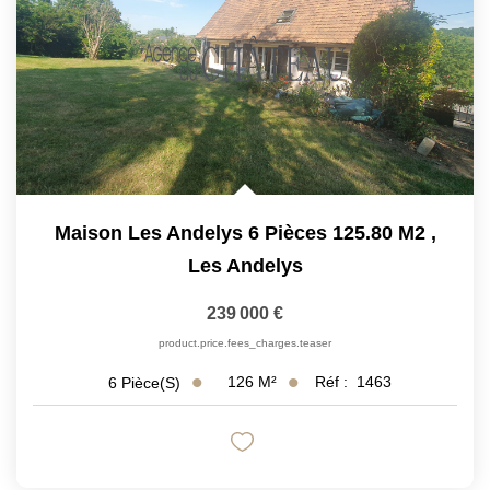
Maison Les Andelys 6 Pièces 125.80 M2
,
Les Andelys
239 000 €
product.price.fees_charges.teaser
126
M²
Réf :
1463
6
Pièce(s)