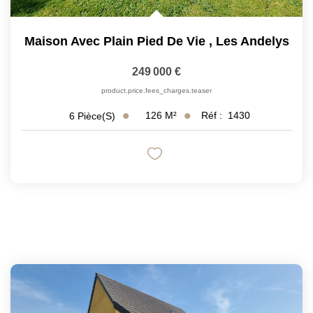
Maison Avec Plain Pied De Vie
,
Les Andelys
249 000 €
product.price.fees_charges.teaser
126
M²
Réf :
1430
6
Pièce(s)