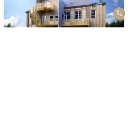
Maison Les Andelys 3 Pièces - 500 M2
,
Les Andelys
173 000 €
product.price.fees_charges.teaser
500
M²
Réf :
1412
3
Pièce(s)