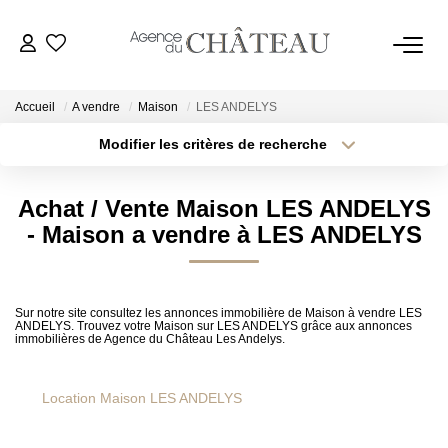
Accueil
A vendre
Maison
LES ANDELYS
Modifier les critères de recherche
Type de transaction
Localisation
Acheter
Localisation
ACHETER
Achat / Vente Maison LES ANDELYS
Type de bien
Sélectionnez...
Surface min
- Maison a vendre à LES ANDELYS
LOUER
Plus de critères
Budget max
VENDRE
Sur notre site consultez les annonces immobilière de Maison à vendre LES
ANDELYS. Trouvez votre Maison sur LES ANDELYS grâce aux annonces
Créer une alerte
immobilières de Agence du Château Les Andelys.
Estimer
Biens Vendus
Location Maison LES ANDELYS