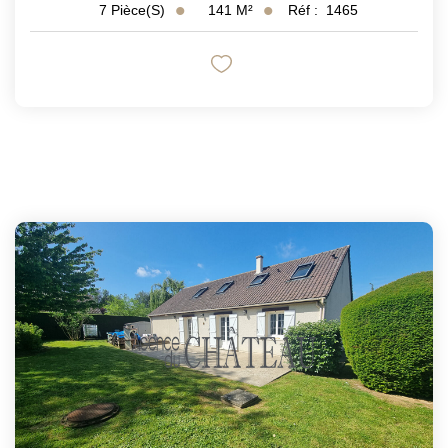
141
M²
Réf :
1465
7
Pièce(s)