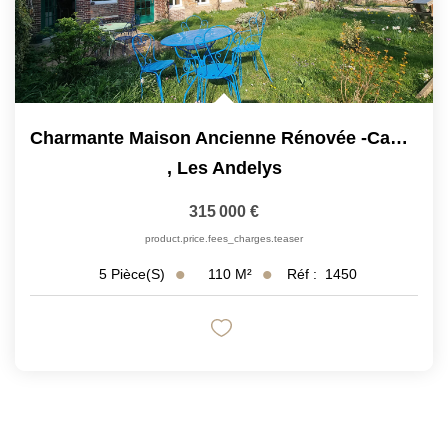
Charmante Maison Ancienne Rénovée -cadre Paisible À Deux...
,
Les Andelys
315 000 €
product.price.fees_charges.teaser
110
M²
Réf :
1450
5
Pièce(s)