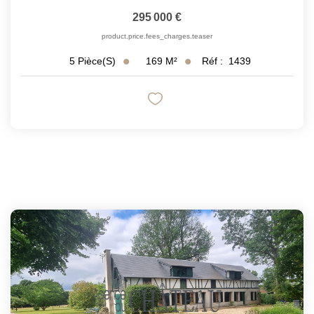
295 000 €
product.price.fees_charges.teaser
169
M²
Réf :
1439
5
Pièce(s)