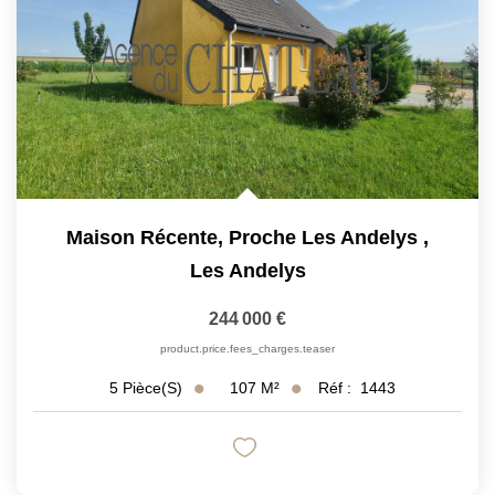
Maison Récente, Proche Les Andelys
,
Les Andelys
244 000 €
product.price.fees_charges.teaser
107
M²
Réf :
1443
5
Pièce(s)