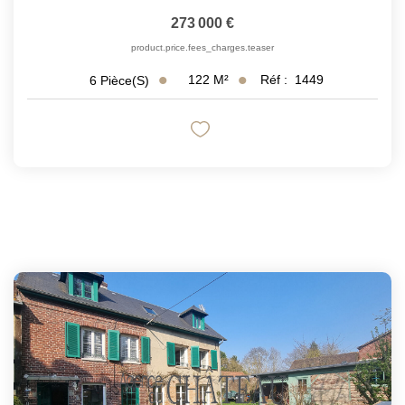
273 000 €
product.price.fees_charges.teaser
122
M²
Réf :
1449
6
Pièce(s)