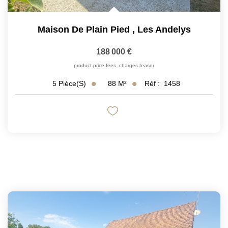
Maison De Plain Pied
,
Les Andelys
188 000 €
product.price.fees_charges.teaser
88
M²
Réf :
1458
5
Pièce(s)