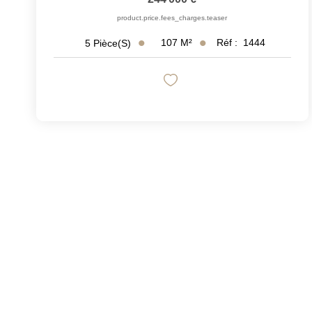
product.price.fees_charges.teaser
107
M²
Réf :
1444
5
Pièce(s)