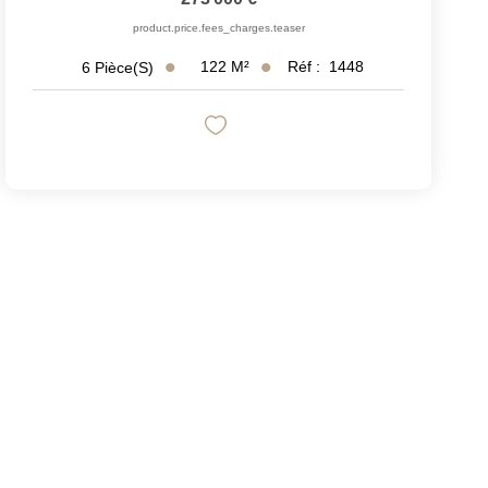
product.price.fees_charges.teaser
122
M²
Réf :
1448
6
Pièce(s)