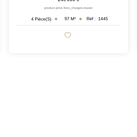
product.price.fees_charges.teaser
97
M²
Réf :
1445
4
Pièce(s)