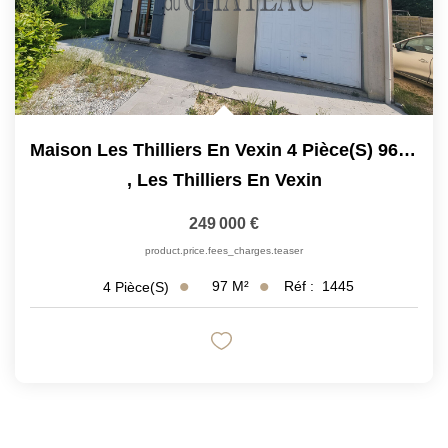
Maison Les Thilliers En Vexin 4 Pièce(s) 96.94 M2
,
Les Thilliers En Vexin
249 000 €
product.price.fees_charges.teaser
97
M²
Réf :
1445
4
Pièce(s)