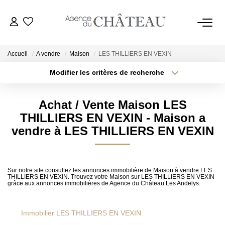
Accueil
A vendre
Maison
LES THILLIERS EN VEXIN
Modifier les critères de recherche
Type de transaction
Localisation
Acheter
Localisation
ACHETER
Achat / Vente Maison LES
Type de bien
Sélectionnez...
Surface min
THILLIERS EN VEXIN - Maison a
LOUER
vendre à LES THILLIERS EN VEXIN
Plus de critères
Budget max
VENDRE
Créer une alerte
Sur notre site consultez les annonces immobilière de Maison à vendre LES
THILLIERS EN VEXIN. Trouvez votre Maison sur LES THILLIERS EN VEXIN
Estimer
grâce aux annonces immobilières de Agence du Château Les Andelys.
Biens Vendus
Immobilier LES THILLIERS EN VEXIN