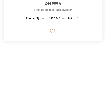
244 000 €
product.price.fees_charges.teaser
107
M²
Réf :
1444
5
Pièce(s)