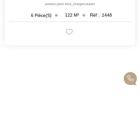
product.price.fees_charges.teaser
122
M²
Réf :
1448
6
Pièce(s)