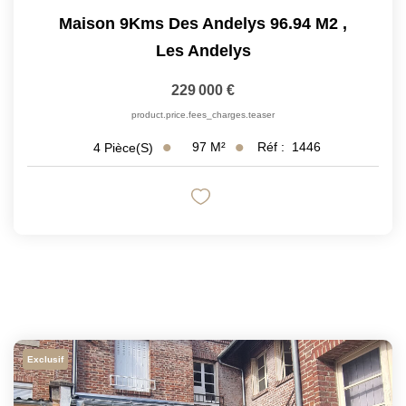
Maison 9Kms Des Andelys 96.94 M2
,
Les Andelys
229 000 €
product.price.fees_charges.teaser
97
M²
Réf :
1446
4
Pièce(s)
Exclusif