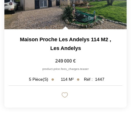
Maison Proche Les Andelys 114 M2
,
Les Andelys
249 000 €
product.price.fees_charges.teaser
114
M²
Réf :
1447
5
Pièce(s)