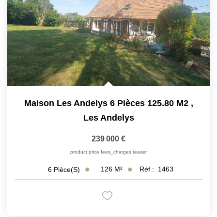
Maison Les Andelys 6 Pièces 125.80 M2
,
Les Andelys
239 000 €
product.price.fees_charges.teaser
126
M²
Réf :
1463
6
Pièce(s)