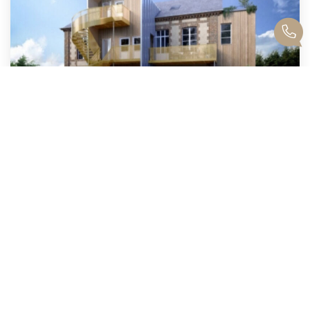
Maison Les Andelys 3 Pièces - 500 M2
,
Les Andelys
173 000 €
product.price.fees_charges.teaser
500
M²
Réf :
1412
3
Pièce(s)