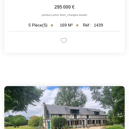
295 000 €
product.price.fees_charges.teaser
169
M²
Réf :
1439
5
Pièce(s)