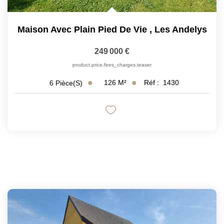
Maison Avec Plain Pied De Vie
,
Les Andelys
249 000 €
product.price.fees_charges.teaser
126
M²
Réf :
1430
6
Pièce(s)