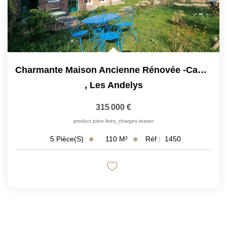
Charmante Maison Ancienne Rénovée -cadre Paisible À Deux...
,
Les Andelys
315 000 €
product.price.fees_charges.teaser
110
M²
Réf :
1450
5
Pièce(s)