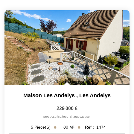
Maison Les Andelys
,
Les Andelys
229 000 €
product.price.fees_charges.teaser
80
M²
Réf :
1474
5
Pièce(s)