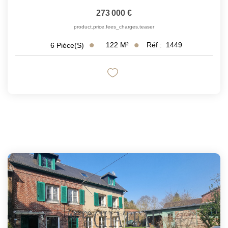
273 000 €
product.price.fees_charges.teaser
122
M²
Réf :
1449
6
Pièce(s)