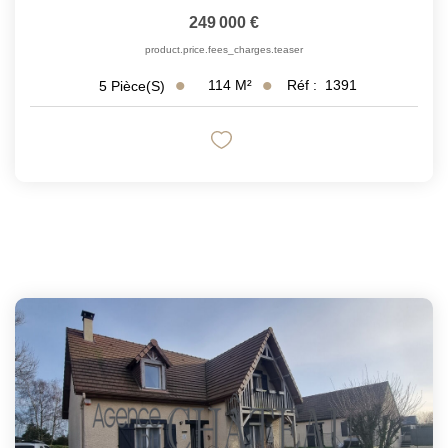
249 000 €
product.price.fees_charges.teaser
114
M²
Réf :
1391
5
Pièce(s)