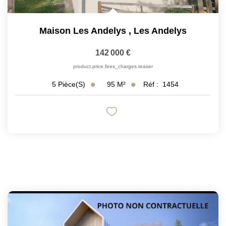
Maison Les Andelys
,
Les Andelys
142 000 €
product.price.fees_charges.teaser
95
M²
Réf :
1454
5
Pièce(s)