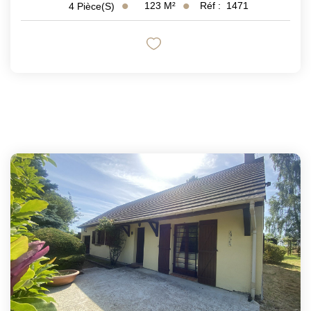
123
M²
Réf :
1471
4
Pièce(s)