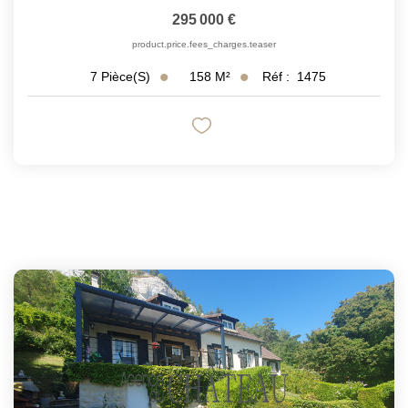
295 000 €
product.price.fees_charges.teaser
158
M²
Réf :
1475
7
Pièce(s)