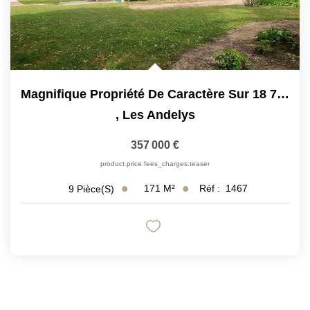
Magnifique Propriété De Caractère Sur 18 750 M²
,
Les Andelys
357 000 €
product.price.fees_charges.teaser
171
M²
Réf :
1467
9
Pièce(s)