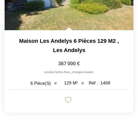
Maison Les Andelys 6 Pièces 129 M2
,
Les Andelys
367 000 €
product.price.fees_charges.teaser
129
M²
Réf :
1468
6
Pièce(s)