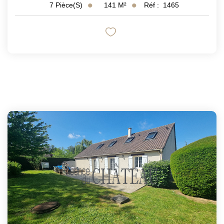
141
M²
Réf :
1465
7
Pièce(s)