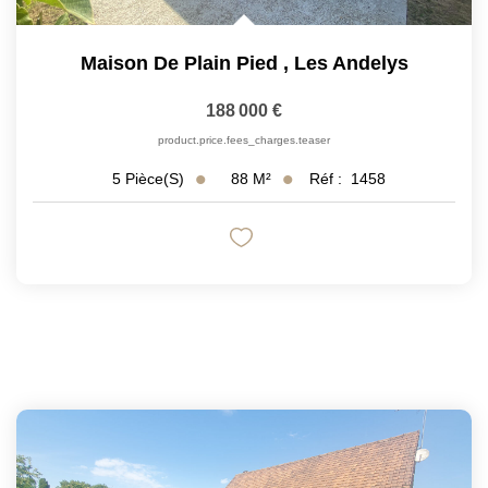
Maison De Plain Pied
,
Les Andelys
188 000 €
product.price.fees_charges.teaser
88
M²
Réf :
1458
5
Pièce(s)