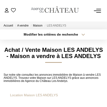
Accueil
A vendre
Maison
LES ANDELYS
Modifier les critères de recherche
Type de transaction
Localisation
Acheter
Localisation
ACHETER
Achat / Vente Maison LES ANDELYS
Type de bien
Sélectionnez...
Surface min
- Maison a vendre à LES ANDELYS
LOUER
Plus de critères
Budget max
VENDRE
Sur notre site consultez les annonces immobilière de Maison à vendre LES
ANDELYS. Trouvez votre Maison sur LES ANDELYS grâce aux annonces
Créer une alerte
immobilières de Agence du Château Les Andelys.
Estimer
Biens Vendus
Location Maison LES ANDELYS