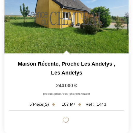
Maison Récente, Proche Les Andelys
,
Les Andelys
244 000 €
product.price.fees_charges.teaser
107
M²
Réf :
1443
5
Pièce(s)