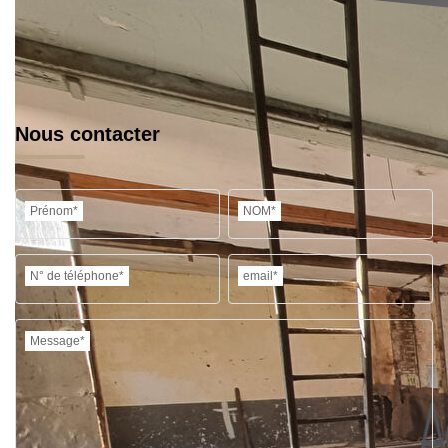
Nous contacter
Prénom*
NOM*
N° de téléphone*
email*
Message*