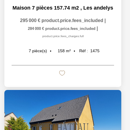
Maison 7 pièces 157.74 m2
,
Les andelys
295 000 €
product.price.fees_included
|
|
284 000 €
product.price.fees_included
product.price.fees_charges.full
158
m²
Réf :
1475
7
pièce(s)