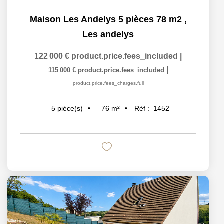
Maison Les Andelys 5 pièces 78 m2
,
Les andelys
122 000 €
product.price.fees_included
|
|
115 000 €
product.price.fees_included
product.price.fees_charges.full
76
m²
Réf :
1452
5
pièce(s)