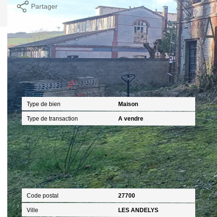
Partager
Caractéristiques détaillées
Général
Type de bien
Maison
Type de transaction
A vendre
Localisation
Code postal
27700
Ville
LES ANDELYS