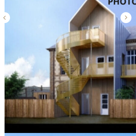
L'AGENCE
CONTACT
Description
Réf : 1412
PLEIN CENTRE VILLE DES ANDELYS
Immeuble de caractère à fort potentiel ?