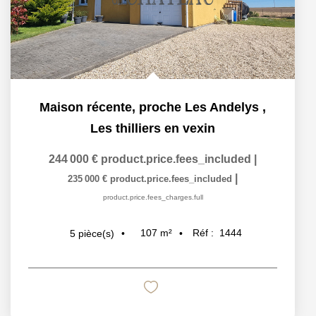
Maison récente, proche Les Andelys
,
Les thilliers en vexin
244 000 €
product.price.fees_included
|
|
235 000 €
product.price.fees_included
product.price.fees_charges.full
107
m²
Réf :
1444
5
pièce(s)