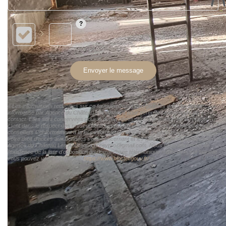
Envoyer le message
« Les informations recueillies sur ce formulaire sont enregistrées dans un fichier
informatisé par Agence du Château Les Andelys pour gérer votre demande de
contact. Elles sont conservées pour la durée nécessaire à la gestion de la relation
client dans le respect des prescriptions légales applicables et sont destinées à nos
conseillers Conformément à la loi « informatique et libertés », vous pouvez exercer
votre droit d'accès aux données vous concernant et les faire rectifier en contactant
Agence du Château Les Andelys a.bregypro@gmail.com. Nous vous informons de
l'existence de la liste d'opposition au démarchage téléphonique « Bloctel », sur laquelle
vous pouvez vous inscrire ici :
https://www.bloctel.gouv.fr/
»