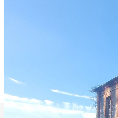
projet validé
Bâtiment d'environ 500 m² au sol, développé sur trois
niveaux, à rénover intégralement.
Un projet de réhabilitation a déjà été validé par la mairie,
permettant la création de 5 logements.
Ce bien offre une opportunité rare pour investisseurs
avertis ou professionnels du bâtiment, avec un fort potentiel
de valorisation après travaux.
Idéal pour une opération patrimoniale ou locative dans un
cadre maîtrisé.
**
Honoraires à la charge du vendeur
Nos honoraires
Nous contacter
Imprimer