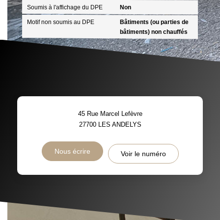
Soumis à l'affichage du DPE
Non
Motif non soumis au DPE
Bâtiments (ou parties de
bâtiments) non chauffés
45 Rue Marcel Lefèvre
27700
LES ANDELYS
Nous écrire
Voir le numéro