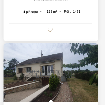
123
m²
Réf :
1471
4
pièce(s)