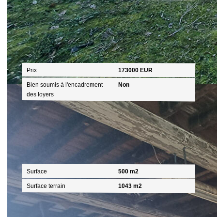
Aspects financiers
Prix
173000 EUR
Bien soumis à l'encadrement
Non
des loyers
Surfaces
Surface
500 m2
Surface terrain
1043 m2