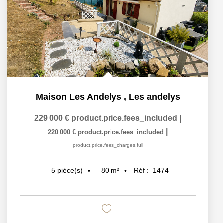
Maison Les Andelys
,
Les andelys
229 000 €
product.price.fees_included
|
|
220 000 €
product.price.fees_included
product.price.fees_charges.full
80
m²
Réf :
1474
5
pièce(s)