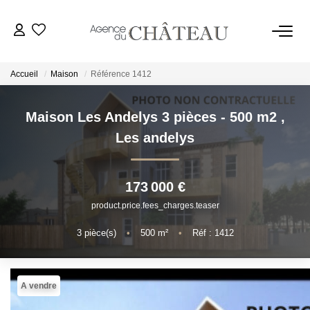
Accueil
Maison
Référence 1412
Maison Les Andelys 3 pièces - 500 m2
,
ACHETER
Les andelys
LOUER
173 000 €
product.price.fees_charges.teaser
VENDRE
3
pièce(s)
•
500
m²
•
Réf : 1412
Estimer
Biens Vendus
A vendre